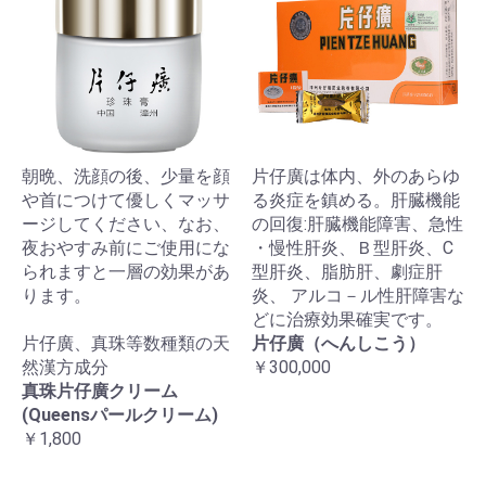
朝晩、洗顔の後、少量を顔
片仔廣は体内、外のあらゆ
や首につけて優しくマッサ
る炎症を鎮める。肝臓機能
ージしてください、なお、
の回復:肝臓機能障害、急性
夜おやすみ前にご使用にな
・慢性肝炎、Ｂ型肝炎、C
られますと一層の効果があ
型肝炎、脂肪肝、劇症肝
ります。
炎、 アルコ－ル性肝障害な
どに治療効果確実です。
片仔廣、真珠等数種類の天
片仔廣（へんしこう）
然漢方成分
￥300,000
真珠片仔廣クリーム
(Queensパールクリーム)
￥1,800