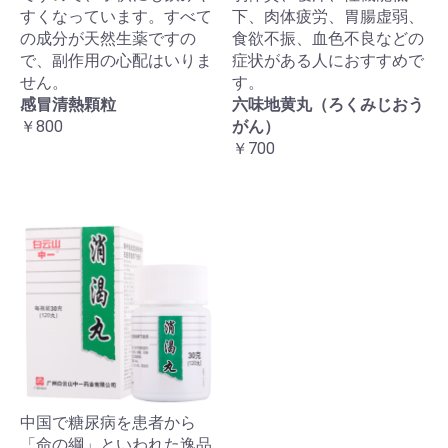
すくなっています。すべて
下、肉体疲労、胃腸虚弱、
の成分が天然生薬ですの
食欲不振、血色不良などの
で、副作用の心配はいりま
症状がある人におすすめで
せん。
す。
感冒清熱顆粒
六味地黄丸（ろくみじおう
￥800
がん）
￥700
中国で糖尿病を患者から
「命の綱」といわれた逸品