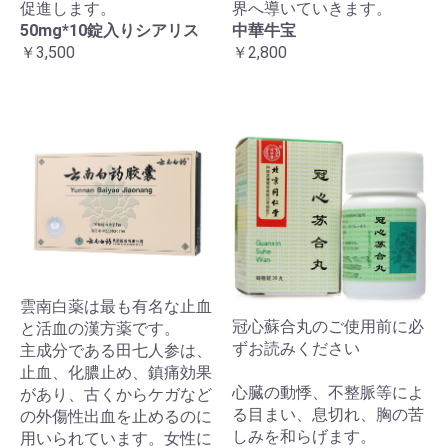
促進します。
界へ導いていきます。
50mg*10錠入りシアリス
中華牛宝
￥3,500
￥2,800
雲南白薬は最も有名な止血
冠心蘇合丸のご使用前に必
と活血の漢方薬です。
ずお読みください
主成分である田七人参は、
止血、化膿止め、鎮痛効果
心臓の動悸、不整脈等によ
があり、古くからケガなど
る目まい、息切れ、胸の苦
の外傷性出血を止めるのに
しみを和らげます。
用いられています。女性に