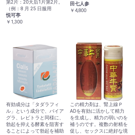
第2片：20天后1片第2片。
田七人参
（例：8 月 25 日服用
￥4,800
悦可亭
￥1,300
有効成分は「タダラフィ
この精力剤は、腎上線Ｐ
ル」という成分で、バイア
ADを有効に活かして精力
グラ、レビトラと同様に、
を生成し、精力の弱いのを
勃起を抑える酵素を阻害す
補うのです。複数の射精を
ることによって勃起を補助
促し、セックスに絶好な境