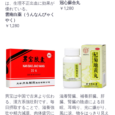
冠心蘇合丸
は、生理不正出血に効果が
￥1,280
優れている。
雲南白薬（うんなんびゃく
やく）
￥1,280
男宝は中国で古来より伝わ
滋養腎臓、補養肝臓。肝
る、漢方系強壮剤です。毎
臓、腎臓の陰虚による目
日摂取することで、滋養強
眩、耳鳴り、光に嫌がり、
壮や精力減退、肉体疲労に
風に涙、物をはっきり見え