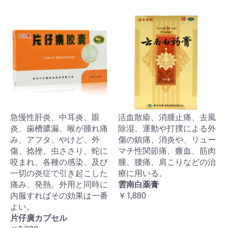
急慢性肝炎、中耳炎、眼
活血散瘉、消腫止痛、去風
炎、歯槽膿漏、喉が腫れ痛
除湿。運動や打撲による外
み、アフタ、やけど、外
傷の鎮痛、消炎や、リュー
傷、捻挫、虫ささり、蛇に
マチ性関節痛、癰血、筋肉
咬まれ、各種の感染、及び
腫、腰痛、肩こりなどの治
一切の炎症で引き起こした
療に用いる。
痛み、発熱。外用と同時に
雲南白薬膏
内服すればその効果は一番
￥1,880
よい。
片仔廣カプセル