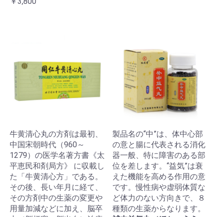
￥3,800
牛黄清心丸の方剤は最初、
製品名の“中”は、体中心部
中国宋朝時代（960～
の意と腸に代表される消化
1279）の医学名著方書《太
器一般、特に障害のある部
平恵民和剤局方》 に収載し
位を差します。“益気”は衰
た「牛黄清心方」である。
えた機能を高める作用の意
その後、長い年月に経て、
です。慢性病や虚弱体質な
その方剤中の生薬の変更や
ど体力のない方向きで、８
用量加減などに加え、脳卒
種類の生薬からなります。