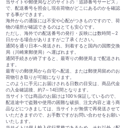
当サイトや郵便局などのサイトの「追跡番号サービス」
で、配送番号を照会し現在荷物がどこにあるのかを確認
する事ができます。
海外からの通販には不安や心配がつきものですので、荷
物の場所が確認できるのはとても安心です。
ただし、海外での配送番号の発行・反映には数時間～2
日かかる場合がありますがご了承ください。
通関を通り日本へ発送され、到着すると国内の国際交換
局（川崎東郵便局）へ運ばれます。
通関手続きが終了すると、最寄りの郵便局まで配送され
ます。
最寄りの郵便局から自宅へ配送、または郵便局留めのお
荷物引き取りが可能になります。
このように手元にお届けされる日数の目安は、商品代金
の入金確認後、約7～14日間となります。
当サイトでは商品のお届けは100％保証しているので、
配送途中で盗難や使用の困難な破損、注文内容と違う商
品などにつきましては、当サイトが無償で再発送させて
いただきますので、お手数ですがお問い合わせをお願い
いたします。
当サイトは個人輸入代行業務であるため、それ以外（配