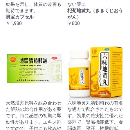
効果を示し、体質の改善も
ない等に
期待できます。
杞菊地黄丸（ききくじおう
男宝カブセル
がん）
￥1,980
￥800
天然漢方原料を組み合わせ
六味地黄丸清朝時代の有名
た解熱の総合作用がある薬
な処方で配合されたもので
です。特に感冒の初期に即
す。効果の確実性に優れた
効性があります。エキス剤
薬剤で、腎臓機能低下、虚
ですので、子供にも飲みや
弱体質、寝汗、性機能低