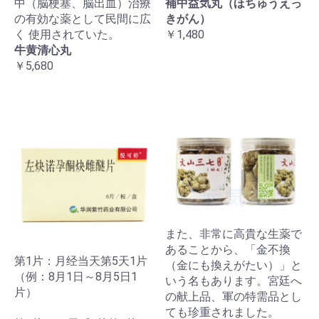
中（脳梗塞、脳出血）治療
補中益気丸（ほちゅうえっ
の有効な薬として民間に広
きがん）
く 使用されていた。
￥1,480
牛黄清心丸
￥5,680
また、非常に高貴な生薬で
あることから、「金不換
第1片：月经当天第5天1片
（金にも換えがたい）」と
（例：8月1日～8月5日1
いう名もあります。宮廷へ
片）
の献上品、軍の特需品とし
ても珍重されました。