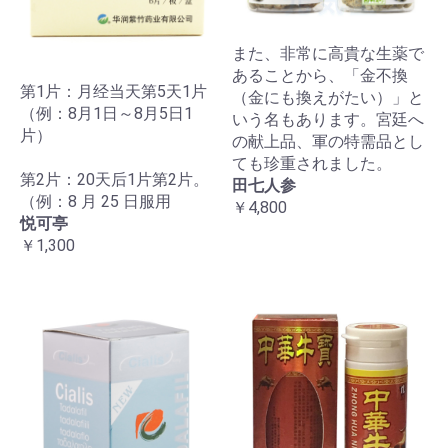
また、非常に高貴な生薬で
あることから、「金不換
第1片：月经当天第5天1片
（金にも換えがたい）」と
（例：8月1日～8月5日1
いう名もあります。宮廷へ
片）
の献上品、軍の特需品とし
ても珍重されました。
第2片：20天后1片第2片。
田七人参
（例：8 月 25 日服用
￥4,800
悦可亭
￥1,300