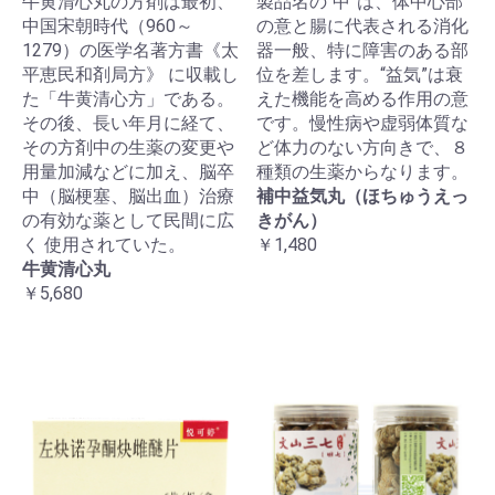
牛黄清心丸の方剤は最初、
製品名の“中”は、体中心部
中国宋朝時代（960～
の意と腸に代表される消化
1279）の医学名著方書《太
器一般、特に障害のある部
平恵民和剤局方》 に収載し
位を差します。“益気”は衰
た「牛黄清心方」である。
えた機能を高める作用の意
その後、長い年月に経て、
です。慢性病や虚弱体質な
その方剤中の生薬の変更や
ど体力のない方向きで、８
用量加減などに加え、脳卒
種類の生薬からなります。
中（脳梗塞、脳出血）治療
補中益気丸（ほちゅうえっ
の有効な薬として民間に広
きがん）
く 使用されていた。
￥1,480
牛黄清心丸
￥5,680