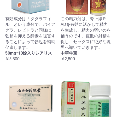
有効成分は「タダラフィ
この精力剤は、腎上線Ｐ
ル」という成分で、バイア
ADを有効に活かして精力
グラ、レビトラと同様に、
を生成し、精力の弱いのを
勃起を抑える酵素を阻害す
補うのです。複数の射精を
ることによって勃起を補助
促し、セックスに絶好な境
促進します。
界へ導いていきます。
50mg*10錠入りシアリス
中華牛宝
￥3,500
￥2,800