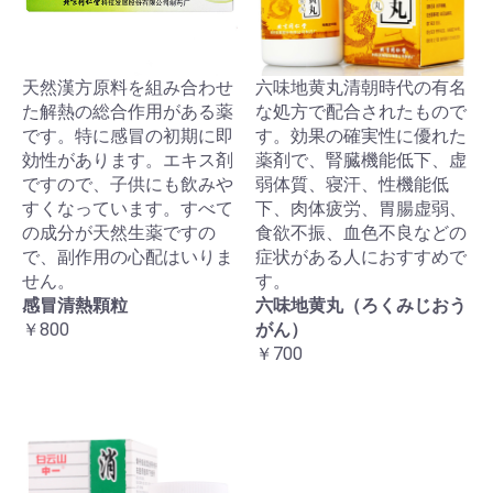
天然漢方原料を組み合わせ
六味地黄丸清朝時代の有名
た解熱の総合作用がある薬
な処方で配合されたもので
です。特に感冒の初期に即
す。効果の確実性に優れた
効性があります。エキス剤
薬剤で、腎臓機能低下、虚
ですので、子供にも飲みや
弱体質、寝汗、性機能低
すくなっています。すべて
下、肉体疲労、胃腸虚弱、
の成分が天然生薬ですの
食欲不振、血色不良などの
で、副作用の心配はいりま
症状がある人におすすめで
せん。
す。
感冒清熱顆粒
六味地黄丸（ろくみじおう
￥800
がん）
￥700