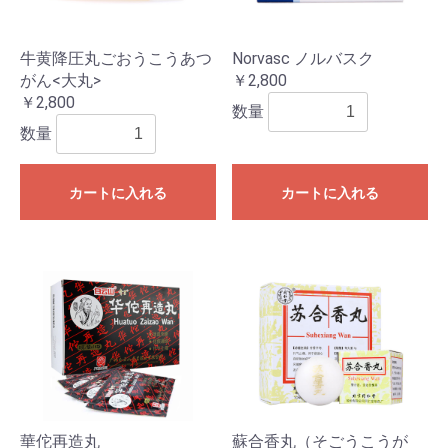
牛黄降圧丸ごおうこうあつ
Norvasc ノルバスク
がん<大丸>
￥2,800
￥2,800
数量
数量
カートに入れる
カートに入れる
華佗再造丸
蘇合香丸（そごうこうが