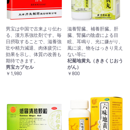
男宝は中国で古来より伝わ
滋養腎臓、補養肝臓。肝
る、漢方系強壮剤です。毎
臓、腎臓の陰虚による目
日摂取することで、滋養強
眩、耳鳴り、光に嫌がり、
壮や精力減退、肉体疲労に
風に涙、物をはっきり見え
効果を示し、体質の改善も
ない等に
期待できます。
杞菊地黄丸（ききくじおう
男宝カブセル
がん）
￥1,980
￥800