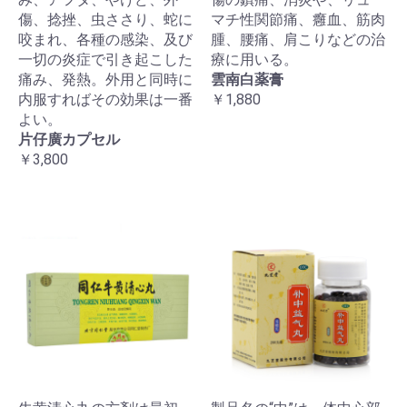
傷、捻挫、虫ささり、蛇に
マチ性関節痛、癰血、筋肉
咬まれ、各種の感染、及び
腫、腰痛、肩こりなどの治
一切の炎症で引き起こした
療に用いる。
痛み、発熱。外用と同時に
雲南白薬膏
内服すればその効果は一番
￥1,880
よい。
片仔廣カプセル
￥3,800