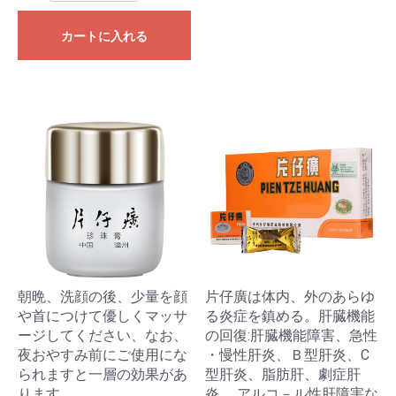
カートに入れる
朝晩、洗顔の後、少量を顔
片仔廣は体内、外のあらゆ
や首につけて優しくマッサ
る炎症を鎮める。肝臓機能
ージしてください、なお、
の回復:肝臓機能障害、急性
夜おやすみ前にご使用にな
・慢性肝炎、Ｂ型肝炎、C
られますと一層の効果があ
型肝炎、脂肪肝、劇症肝
ります。
炎、 アルコ－ル性肝障害な