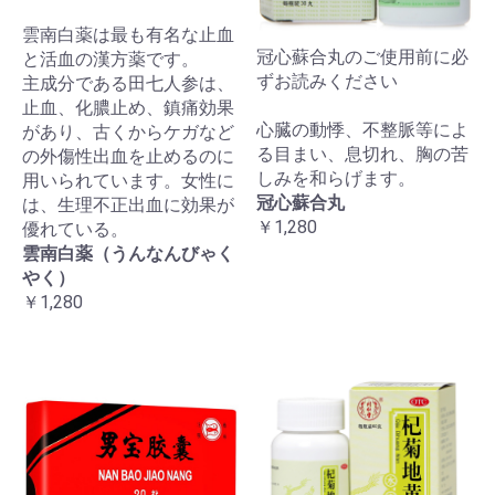
雲南白薬は最も有名な止血
冠心蘇合丸のご使用前に必
と活血の漢方薬です。
ずお読みください
主成分である田七人参は、
止血、化膿止め、鎮痛効果
心臓の動悸、不整脈等によ
があり、古くからケガなど
る目まい、息切れ、胸の苦
の外傷性出血を止めるのに
しみを和らげます。
用いられています。女性に
冠心蘇合丸
は、生理不正出血に効果が
￥1,280
優れている。
雲南白薬（うんなんびゃく
やく）
￥1,280