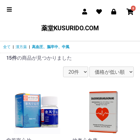
0
薬堂KUSURIDO.COM
全て
|
漢方薬
|
高血圧、脳卒中、中風
15件
の商品が見つかりました