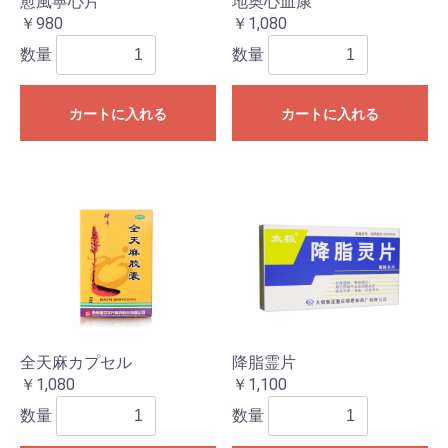
愈風寧心片
地奥心血康
￥980
￥1,080
数量
数量
カートに入れる
カートに入れる
全天麻カプセル
降脂霊片
￥1,080
￥1,100
数量
数量