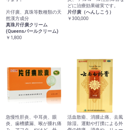
どに治療効果確実です。
片仔廣、真珠等数種類の天
片仔廣（へんしこう）
然漢方成分
￥300,000
真珠片仔廣クリーム
(Queensパールクリーム)
￥1,800
急慢性肝炎、中耳炎、眼
活血散瘉、消腫止痛、去風
炎、歯槽膿漏、喉が腫れ痛
除湿。運動や打撲による外
み、アフタ、やけど、外
傷の鎮痛、消炎や、リュー