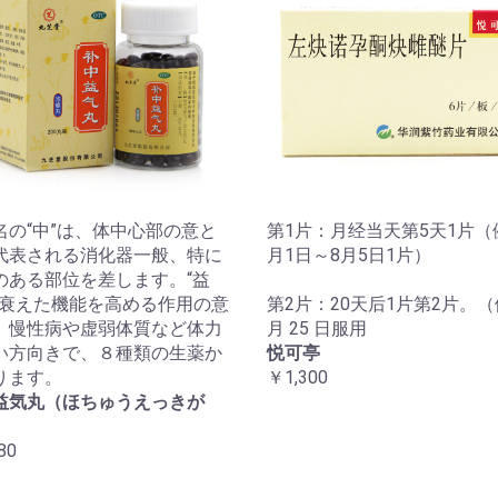
名の“中”は、体中心部の意と
第1片：月经当天第5天1片（
代表される消化器一般、特に
月1日～8月5日1片）
のある部位を差します。“益
は衰えた機能を高める作用の意
第2片：20天后1片第2片。（
。慢性病や虚弱体質など体力
月 25 日服用
い方向きで、８種類の生薬か
悦可亭
ります。
￥1,300
益気丸（ほちゅうえっきが
80