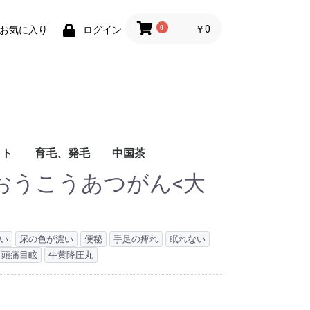
0
￥0
お気に入り
ログイン
ット
育毛、発毛
中国茶
おうこうあつがん<大
い
尿の色が濃い
便秘
手足の痺れ
眠れない
頭痛目眩
牛黄降圧丸