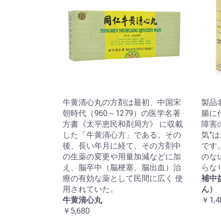
牛黄清心丸の方剤は最初、中国宋
製品
朝時代（960～1279）の医学名著
腸に
方書《太平恵民和剤局方》 に収載
障害
した「牛黄清心方」である。その
気”
後、長い年月に経て、その方剤中
です
の生薬の変更や用量加減などに加
のな
え、脳卒中（脳梗塞、脳出血）治
らな
療の有効な薬として民間に広く 使
補中
用されていた。
ん）
牛黄清心丸
￥1,4
￥5,680