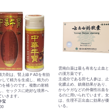
雲南白薬は最も有名な止血と
の漢方薬です。
精力剤は、腎上線ＰADを有効
主成分である田七人参は、止
かして精力を生成し、精力の
化膿止め、鎮痛効果があり、
のを補うのです。複数の射精
からケガなどの外傷性出血を
し、セックスに絶好な境界へ
るのに用いられています。女
ていきます。
は、生理不正出血に効果が優
牛宝
いる。
00