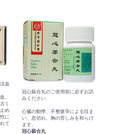
活血
冠心蘇合丸のご使用前に必ずお読
血、
みください
古く
止め
心臓の動悸、不整脈等による目ま
性に
い、息切れ、胸の苦しみを和らげ
れて
ます。
冠心蘇合丸