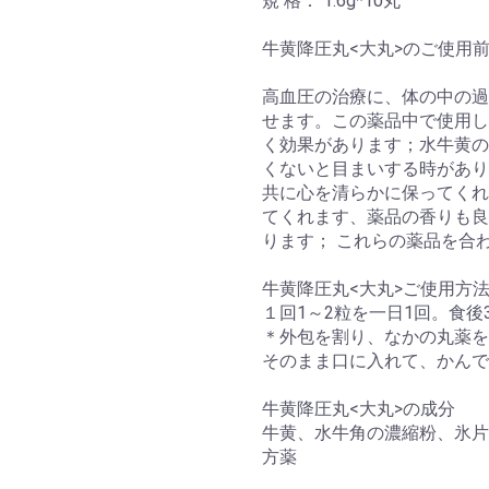
規 格： 1.6g*10丸
牛黄降圧丸<大丸>のご使用
高血圧の治療に、体の中の過
せます。この薬品中で使用し
く効果があります；水牛黄の
くないと目まいする時があり
共に心を清らかに保ってくれ
てくれます、薬品の香りも良
ります； これらの薬品を合
牛黄降圧丸<大丸>ご使用方
１回1～2粒を一日1回。食後
＊外包を割り、なかの丸薬を
そのまま口に入れて、かんで
牛黄降圧丸<大丸>の成分
牛黄、水牛角の濃縮粉、氷片
方薬