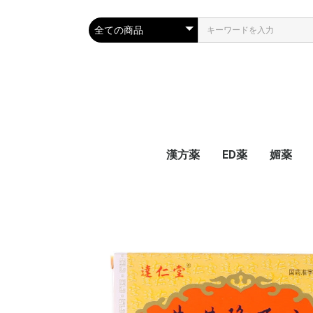
漢方薬
ED薬
媚薬
家庭の常備漢方薬
耳鳴、花粉症、口内炎
生理痛 生理不順
心臓疾患
肝臓薬
前立腺、腎炎、不育症
婦人病、更年期障害
関節神経痛
風邪、気管、肺
便秘、痔、胃、腸
高血圧、脳卒中、中風
不眠症、精神、頭痛
白内障、疲れ眼
糖尿病
サプリメント
皮膚、肌荒れ
抗がん剤