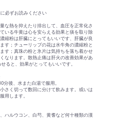
前に必ずお読みください
量な熱を抑えたり排出して、血圧を正常化さ
ている牛黄は心を安らえる効果と痰を取り除
濃縮粉は肝臓にとってもいいです、肝臓が良
ます；チューリップの花は水牛角の濃縮粉と
ます；真珠の粉と氷片は気持ちを落ち着かせ
くなります。散熱止痛は肝火の改善効果があ
わせると、効果がとってもいいです。
法
30分後、水また白湯で服用。
小さく切って数回に分けて飲みます。或いは
服用します。
、ハルウコン、白芍、黄耆など何十種類の漢