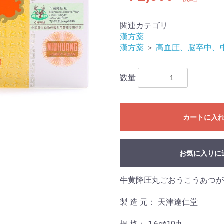
関連カテゴリ
漢方薬
漢方薬
＞
高血圧、脳卒中、
数量
カートに入
お気に入りに
牛黄降圧丸ごおうこうあつが
製 造 元： 天津達仁堂