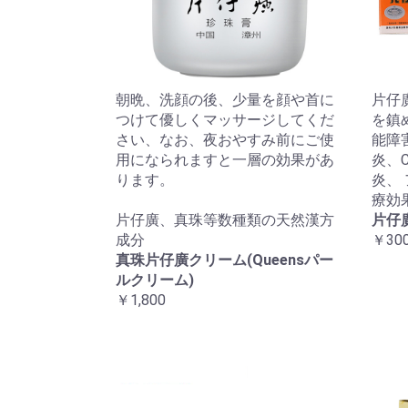
朝晩、洗顔の後、少量を顔や首に
片仔
つけて優しくマッサージしてくだ
を鎮
さい、なお、夜おやすみ前にご使
能障
用になられますと一層の効果があ
炎、
ります。
炎、
療効
片仔廣、真珠等数種類の天然漢方
片仔
成分
￥300
真珠片仔廣クリーム(Queensパー
ルクリーム)
￥1,800