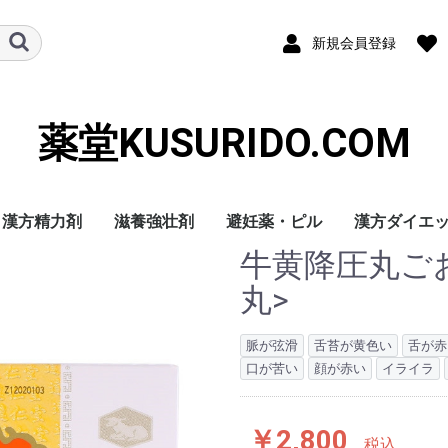
新規会員登録
薬堂KUSURIDO.COM
漢方精力剤
滋養強壮剤
避妊薬・ピル
漢方ダイエ
牛黄降圧丸ご
丸>
脈が弦滑
舌苔が黄色い
舌が赤
口が苦い
顔が赤い
イライラ
￥2,800
税込