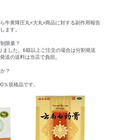
ら牛黄降圧丸<大丸>商品に対する副作用報告
します。
入制限量？
りました。6箱以上ご注文の場合は分割発送
発送の送料は当店で負担。
すか？
00％規格品です。