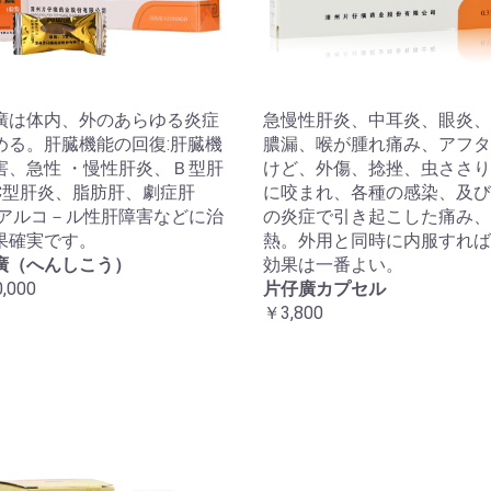
廣は体内、外のあらゆる炎症
急慢性肝炎、中耳炎、眼炎、
める。肝臓機能の回復:肝臓機
膿漏、喉が腫れ痛み、アフタ
害、急性 ・慢性肝炎、Ｂ型肝
けど、外傷、捻挫、虫ささり
C型肝炎、脂肪肝、劇症肝
に咬まれ、各種の感染、及び
 アルコ－ル性肝障害などに治
の炎症で引き起こした痛み、
果確実です。
熱。外用と同時に内服すれば
廣（へんしこう）
効果は一番よい。
,000
片仔廣カプセル
￥3,800