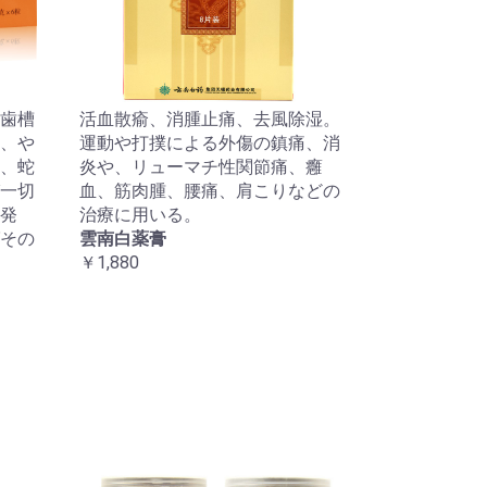
歯槽
活血散瘉、消腫止痛、去風除湿。
、や
運動や打撲による外傷の鎮痛、消
、蛇
炎や、リューマチ性関節痛、癰
一切
血、筋肉腫、腰痛、肩こりなどの
発
治療に用いる。
その
雲南白薬膏
￥1,880