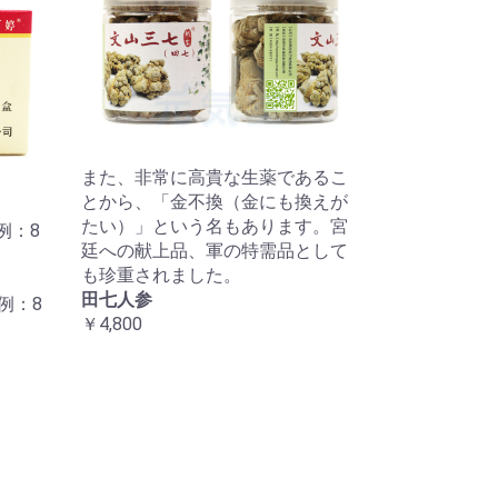
また、非常に高貴な生薬であるこ
とから、「金不換（金にも換えが
たい）」という名もあります。宮
例：8
廷への献上品、軍の特需品として
も珍重されました。
田七人参
例：8
￥4,800