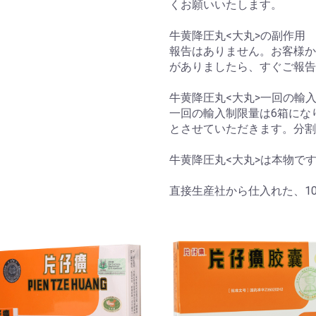
くお願いいたします。
牛黄降圧丸<大丸>の副作用
報告はありません。お客様か
がありましたら、すぐご報告
牛黄降圧丸<大丸>一回の輸
一回の輸入制限量は6箱にな
とさせていただきます。分割
牛黄降圧丸<大丸>は本物で
直接生産社から仕入れた、1