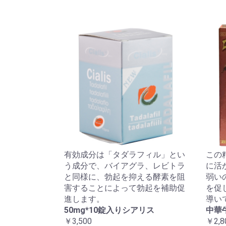
有効成分は「タダラフィル」とい
この
う成分で、バイアグラ、レビトラ
に活
と同様に、勃起を抑える酵素を阻
弱い
害することによって勃起を補助促
を促
進します。
導い
50mg*10錠入りシアリス
中華
￥3,500
￥2,8