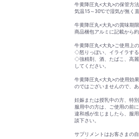
牛黄降圧丸<大丸>の保管方
気温15～30℃で湿気が無
牛黄降圧丸<大丸>の賞味期
商品梱包アルミに記載から約
牛黄降圧丸<大丸>ご使用上
◇怒りっぽい、イライラする
◇強精剤、酒、たばこ、高麗
してください。
牛黄降圧丸<大丸>の使用効
のではございませんので、あ
妊娠または授乳中の方、特別
服用中の方は、ご使用の前に
違和感が生じましたら、服用
談下さい。
サプリメントはお客さまの自