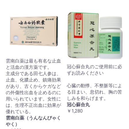
雲南白薬は最も有名な止血
冠心蘇合丸のご使用前に必
と活血の漢方薬です。
ずお読みください
主成分である田七人参は、
止血、化膿止め、鎮痛効果
心臓の動悸、不整脈等によ
があり、古くからケガなど
る目まい、息切れ、胸の苦
の外傷性出血を止めるのに
しみを和らげます。
用いられています。女性に
冠心蘇合丸
は、生理不正出血に効果が
￥1,280
優れている。
雲南白薬（うんなんびゃく
やく）