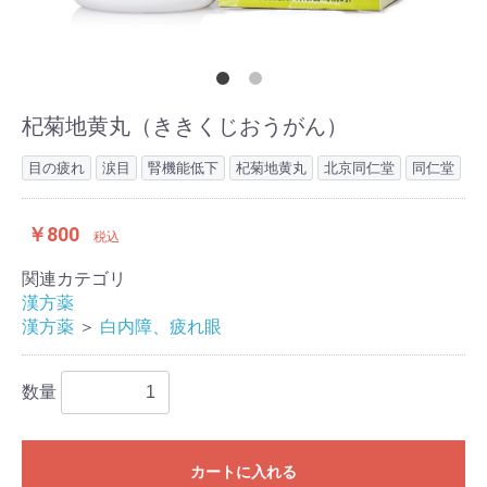
杞菊地黄丸（ききくじおうがん）
目の疲れ
涙目
腎機能低下
杞菊地黄丸
北京同仁堂
同仁堂
￥800
税込
関連カテゴリ
漢方薬
漢方薬
＞
白内障、疲れ眼
数量
カートに入れる