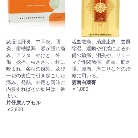
急慢性肝炎、中耳炎、眼
活血散瘉、消腫止痛、去風
炎、歯槽膿漏、喉が腫れ痛
除湿。運動や打撲による外
み、アフタ、やけど、外
傷の鎮痛、消炎や、リュー
傷、捻挫、虫ささり、蛇に
マチ性関節痛、癰血、筋肉
咬まれ、各種の感染、及び
腫、腰痛、肩こりなどの治
一切の炎症で引き起こした
療に用いる。
痛み、発熱。外用と同時に
雲南白薬膏
内服すればその効果は一番
￥1,880
よい。
片仔廣カプセル
￥3,800