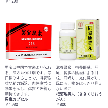
￥1,280
男宝は中国で古来より伝わ
滋養腎臓、補養肝臓。肝
る、漢方系強壮剤です。毎
臓、腎臓の陰虚による目
日摂取することで、滋養強
眩、耳鳴り、光に嫌がり、
壮や精力減退、肉体疲労に
風に涙、物をはっきり見え
効果を示し、体質の改善も
ない等に
期待できます。
杞菊地黄丸（ききくじおう
男宝カブセル
がん）
￥1,980
￥800