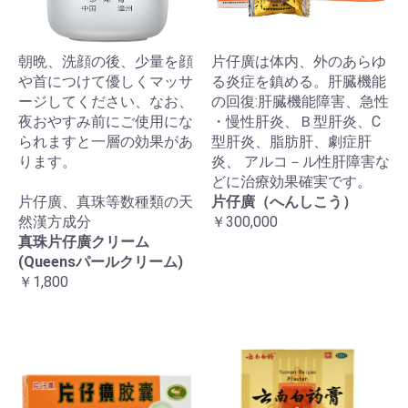
朝晩、洗顔の後、少量を顔
片仔廣は体内、外のあらゆ
や首につけて優しくマッサ
る炎症を鎮める。肝臓機能
ージしてください、なお、
の回復:肝臓機能障害、急性
夜おやすみ前にご使用にな
・慢性肝炎、Ｂ型肝炎、C
られますと一層の効果があ
型肝炎、脂肪肝、劇症肝
ります。
炎、 アルコ－ル性肝障害な
どに治療効果確実です。
片仔廣、真珠等数種類の天
片仔廣（へんしこう）
然漢方成分
￥300,000
真珠片仔廣クリーム
(Queensパールクリーム)
￥1,800