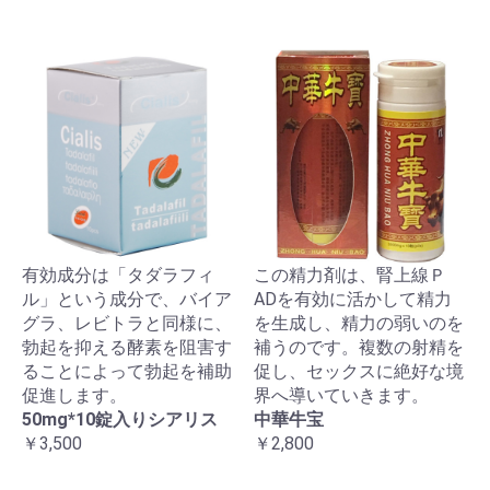
有効成分は「タダラフィ
この精力剤は、腎上線Ｐ
ル」という成分で、バイア
ADを有効に活かして精力
グラ、レビトラと同様に、
を生成し、精力の弱いのを
勃起を抑える酵素を阻害す
補うのです。複数の射精を
ることによって勃起を補助
促し、セックスに絶好な境
促進します。
界へ導いていきます。
50mg*10錠入りシアリス
中華牛宝
￥3,500
￥2,800