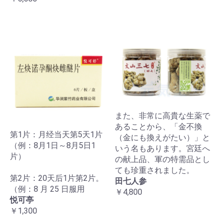
また、非常に高貴な生薬で
あることから、「金不換
第1片：月经当天第5天1片
（金にも換えがたい）」と
（例：8月1日～8月5日1
いう名もあります。宮廷へ
片）
の献上品、軍の特需品とし
ても珍重されました。
第2片：20天后1片第2片。
田七人参
（例：8 月 25 日服用
￥4,800
悦可亭
￥1,300