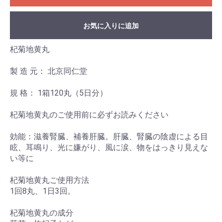
お気に入りに追加
杞菊地黄丸
製 造 元： 北京同仁堂
規 格： 1箱120丸（5日分）
杞菊地黄丸のご使用前に必ずお読みください
効能：滋養腎臓、補養肝臓。肝臓、腎臓の陰虚による目
眩、耳鳴り、光に嫌がり、風に涙、物をはっきり見えな
い等に
杞菊地黄丸ご使用方法
1回8丸、1日3回。
杞菊地黄丸の成分