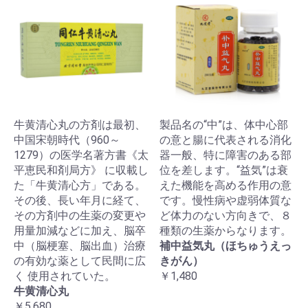
牛黄清心丸の方剤は最初、
製品名の“中”は、体中心部
中国宋朝時代（960～
の意と腸に代表される消化
1279）の医学名著方書《太
器一般、特に障害のある部
平恵民和剤局方》 に収載し
位を差します。“益気”は衰
た「牛黄清心方」である。
えた機能を高める作用の意
その後、長い年月に経て、
です。慢性病や虚弱体質な
その方剤中の生薬の変更や
ど体力のない方向きで、８
用量加減などに加え、脳卒
種類の生薬からなります。
中（脳梗塞、脳出血）治療
補中益気丸（ほちゅうえっ
の有効な薬として民間に広
きがん）
く 使用されていた。
￥1,480
牛黄清心丸
￥5,680