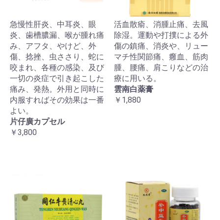
急慢性肝炎、中耳炎、眼
活血散瘉、消腫止痛、去風
炎、歯槽膿漏、喉が腫れ痛
除湿。運動や打撲による外
み、アフタ、やけど、外
傷の鎮痛、消炎や、リュー
傷、捻挫、虫ささり、蛇に
マチ性関節痛、癰血、筋肉
咬まれ、各種の感染、及び
腫、腰痛、肩こりなどの治
一切の炎症で引き起こした
療に用いる。
痛み、発熱。外用と同時に
雲南白薬膏
内服すればその効果は一番
￥1,880
よい。
片仔廣カプセル
￥3,800