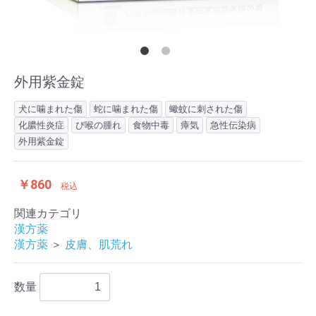
外用紫金錠
犬に噛まれた傷
蛇に噛まれた傷
蠍蚊に刺された傷
化膿性炎症
び喉の腫れ
食物中毒
瘴気
急性伝染病
外用紫金錠
￥860
税込
関連カテゴリ
漢方薬
漢方薬
＞
皮膚、肌荒れ
数量