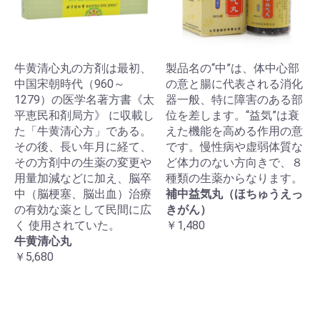
牛黄清心丸の方剤は最初、
製品名の“中”は、体中心部
中国宋朝時代（960～
の意と腸に代表される消化
1279）の医学名著方書《太
器一般、特に障害のある部
平恵民和剤局方》 に収載し
位を差します。“益気”は衰
た「牛黄清心方」である。
えた機能を高める作用の意
その後、長い年月に経て、
です。慢性病や虚弱体質な
その方剤中の生薬の変更や
ど体力のない方向きで、８
用量加減などに加え、脳卒
種類の生薬からなります。
中（脳梗塞、脳出血）治療
補中益気丸（ほちゅうえっ
の有効な薬として民間に広
きがん）
く 使用されていた。
￥1,480
牛黄清心丸
￥5,680