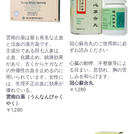
雲南白薬は最も有名な止血
冠心蘇合丸のご使用前に必
と活血の漢方薬です。
ずお読みください
主成分である田七人参は、
止血、化膿止め、鎮痛効果
心臓の動悸、不整脈等によ
があり、古くからケガなど
る目まい、息切れ、胸の苦
の外傷性出血を止めるのに
しみを和らげます。
用いられています。女性に
冠心蘇合丸
は、生理不正出血に効果が
￥1,280
優れている。
雲南白薬（うんなんびゃく
やく）
￥1,280