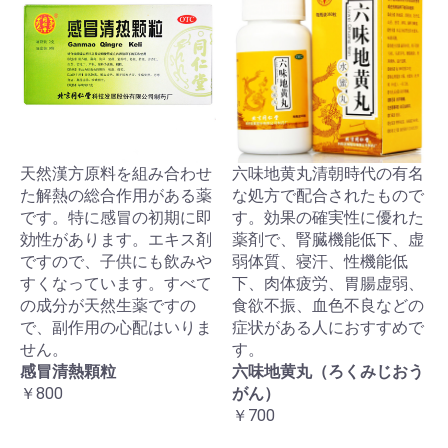
天然漢方原料を組み合わせ
六味地黄丸清朝時代の有名
た解熱の総合作用がある薬
な処方で配合されたもので
です。特に感冒の初期に即
す。効果の確実性に優れた
効性があります。エキス剤
薬剤で、腎臓機能低下、虚
ですので、子供にも飲みや
弱体質、寝汗、性機能低
すくなっています。すべて
下、肉体疲労、胃腸虚弱、
の成分が天然生薬ですの
食欲不振、血色不良などの
で、副作用の心配はいりま
症状がある人におすすめで
せん。
す。
感冒清熱顆粒
六味地黄丸（ろくみじおう
￥800
がん）
￥700