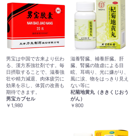
男宝は中国で古来より伝わ
滋養腎臓、補養肝臓。肝
る、漢方系強壮剤です。毎
臓、腎臓の陰虚による目
日摂取することで、滋養強
眩、耳鳴り、光に嫌がり、
壮や精力減退、肉体疲労に
風に涙、物をはっきり見え
効果を示し、体質の改善も
ない等に
期待できます。
杞菊地黄丸（ききくじおう
男宝カブセル
がん）
￥1,980
￥800