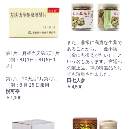
また、非常に高貴な生薬で
あることから、「金不換
第1片：月经当天第5天1片
（金にも換えがたい）」と
（例：8月1日～8月5日1
いう名もあります。宮廷へ
片）
の献上品、軍の特需品とし
ても珍重されました。
第2片：20天后1片第2片。
田七人参
（例：8 月 25 日服用
￥4,800
悦可亭
￥1,300