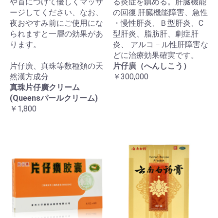
や首につけて優しくマッサ
る炎症を鎮める。肝臓機能
ージしてください、なお、
の回復:肝臓機能障害、急性
夜おやすみ前にご使用にな
・慢性肝炎、Ｂ型肝炎、C
られますと一層の効果があ
型肝炎、脂肪肝、劇症肝
ります。
炎、 アルコ－ル性肝障害な
どに治療効果確実です。
片仔廣、真珠等数種類の天
片仔廣（へんしこう）
然漢方成分
￥300,000
真珠片仔廣クリーム
(Queensパールクリーム)
￥1,800