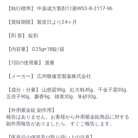
【執行標準】 中薬成方製剤11册WS3-B-2117-96
【賞味期限】 製造日より24ヶ月
【剤 形】 錠剤
【内容量】 0.25g×18錠/箱
【1回の使用量】 適量
【メーカー】 広州敬修堂製薬株式会社
【成分・分量】 山慈菇90g、紅大戟45g、千金子霜30g、
五倍子90g、麝香9g、雄黄30g、朱砂30g。
【外用紫金錠 副作用】
報告はありません。お客様から外用紫金錠商品に対する
副作用報告がありましたら、すぐご報告します。
【医薬品の保管及び取り扱い上の注意】