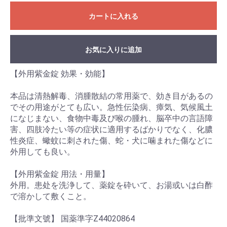
カートに入れる
お気に入りに追加
【外用紫金錠 効果・効能】
本品は清熱解毒、消腫散結の常用薬で、効き目があるの
でその用途がとても広い。急性伝染病、瘴気、気候風土
になじまない、食物中毒及び喉の腫れ、脳卒中の言語障
害、四肢冷たい等の症状に適用するばかりでなく、化膿
性炎症、蠍蚊に刺された傷、蛇・犬に噛まれた傷などに
外用しても良い。
【外用紫金錠 用法・用量】
外用。患处を洗浄して、薬錠を砕いて、お湯或いは白酢
で溶かして敷くこと。
【批準文號】 国薬準字Z44020864