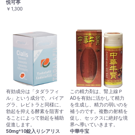
悦可亭
￥1,300
有効成分は「タダラフィ
この精力剤は、腎上線Ｐ
ル」という成分で、バイア
ADを有効に活かして精力
グラ、レビトラと同様に、
を生成し、精力の弱いのを
勃起を抑える酵素を阻害す
補うのです。複数の射精を
ることによって勃起を補助
促し、セックスに絶好な境
促進します。
界へ導いていきます。
50mg*10錠入りシアリス
中華牛宝