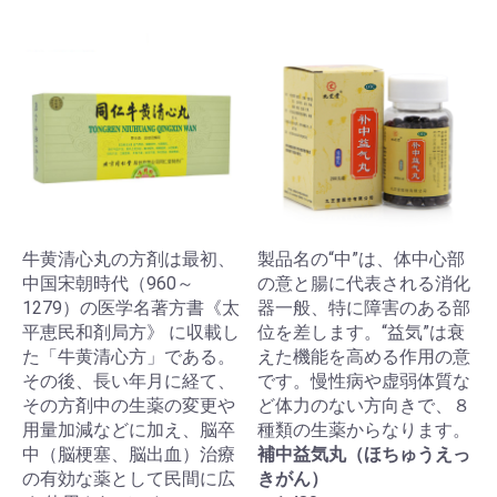
牛黄清心丸の方剤は最初、
製品名の“中”は、体中心部
中国宋朝時代（960～
の意と腸に代表される消化
1279）の医学名著方書《太
器一般、特に障害のある部
平恵民和剤局方》 に収載し
位を差します。“益気”は衰
た「牛黄清心方」である。
えた機能を高める作用の意
その後、長い年月に経て、
です。慢性病や虚弱体質な
その方剤中の生薬の変更や
ど体力のない方向きで、８
用量加減などに加え、脳卒
種類の生薬からなります。
中（脳梗塞、脳出血）治療
補中益気丸（ほちゅうえっ
の有効な薬として民間に広
きがん）