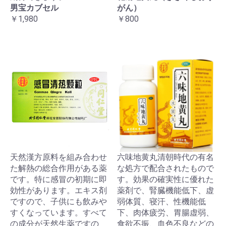
男宝カブセル
がん）
￥1,980
￥800
天然漢方原料を組み合わせ
六味地黄丸清朝時代の有名
た解熱の総合作用がある薬
な処方で配合されたもので
です。特に感冒の初期に即
す。効果の確実性に優れた
効性があります。エキス剤
薬剤で、腎臓機能低下、虚
ですので、子供にも飲みや
弱体質、寝汗、性機能低
すくなっています。すべて
下、肉体疲労、胃腸虚弱、
の成分が天然生薬ですの
食欲不振、血色不良などの