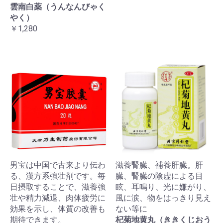
雲南白薬（うんなんびゃく
やく）
￥1,280
男宝は中国で古来より伝わ
滋養腎臓、補養肝臓。肝
る、漢方系強壮剤です。毎
臓、腎臓の陰虚による目
日摂取することで、滋養強
眩、耳鳴り、光に嫌がり、
壮や精力減退、肉体疲労に
風に涙、物をはっきり見え
効果を示し、体質の改善も
ない等に
期待できます。
杞菊地黄丸（ききくじおう