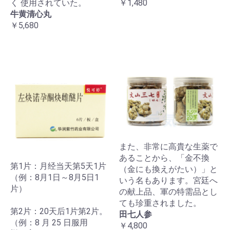
く 使用されていた。
￥1,480
牛黄清心丸
￥5,680
また、非常に高貴な生薬で
あることから、「金不換
第1片：月经当天第5天1片
（金にも換えがたい）」と
（例：8月1日～8月5日1
いう名もあります。宮廷へ
片）
の献上品、軍の特需品とし
ても珍重されました。
第2片：20天后1片第2片。
田七人参
（例：8 月 25 日服用
￥4,800