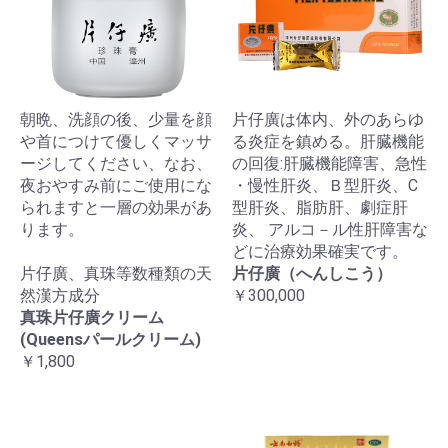
朝晩、洗顔の後、少量を顔
片仔廣は体内、外のあらゆ
や首につけて優しくマッサ
る炎症を鎮める。肝臓機能
ージしてください、なお、
の回復:肝臓機能障害、急性
夜おやすみ前にご使用にな
・慢性肝炎、Ｂ型肝炎、C
られますと一層の効果があ
型肝炎、脂肪肝、劇症肝
ります。
炎、 アルコ－ル性肝障害な
どに治療効果確実です。
片仔廣、真珠等数種類の天
片仔廣（へんしこう）
然漢方成分
￥300,000
真珠片仔廣クリーム
(Queensパールクリーム)
￥1,800