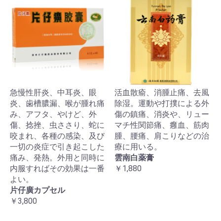
急慢性肝炎、中耳炎、眼
活血散瘉、消腫止痛、去風
炎、歯槽膿漏、喉が腫れ痛
除湿。運動や打撲による外
み、アフタ、やけど、外
傷の鎮痛、消炎や、リュー
傷、捻挫、虫ささり、蛇に
マチ性関節痛、癰血、筋肉
咬まれ、各種の感染、及び
腫、腰痛、肩こりなどの治
一切の炎症で引き起こした
療に用いる。
痛み、発熱。外用と同時に
雲南白薬膏
内服すればその効果は一番
￥1,880
よい。
片仔廣カプセル
￥3,800