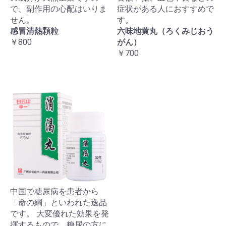
で、副作用の心配はいりま
症状がある人におすすめで
せん。
す。
感冒清熱顆粒
六味地黄丸（ろくみじおう
￥800
がん）
￥700
中国で糖尿病を患者から
「命の綱」といわれた逸品
です。 大変優れた効果を発
揮するもので、糖尿の方に