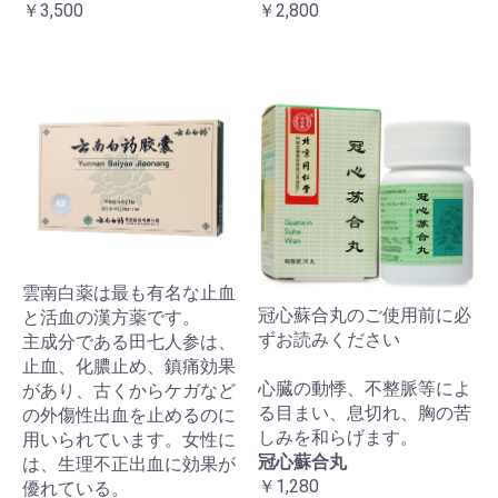
￥3,500
￥2,800
雲南白薬は最も有名な止血
冠心蘇合丸のご使用前に必
と活血の漢方薬です。
ずお読みください
主成分である田七人参は、
止血、化膿止め、鎮痛効果
心臓の動悸、不整脈等によ
があり、古くからケガなど
る目まい、息切れ、胸の苦
の外傷性出血を止めるのに
しみを和らげます。
用いられています。女性に
冠心蘇合丸
は、生理不正出血に効果が
￥1,280
優れている。