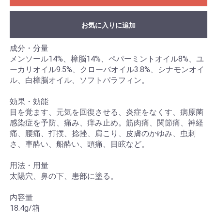
お気に入りに追加
成分・分量
メンソール14%、樟脳14%、ペパーミントオイル8%、ユ
ーカリオイル9.5%、クローバオイル3.8%、シナモンオイ
ル、白樟脳オイル、ソフトパラフィン。
効果・効能
目を覚ます、元気を回復させる、炎症をなくす、病原菌
感染症を予防、痛み、痒み止め。筋肉痛、関節痛、神経
痛、腰痛、打撲、捻挫、肩こり、皮膚のかゆみ、虫刺
さ、車酔い、船酔い、頭痛、目眩など。
用法・用量
太陽穴、鼻の下、患部に塗る。
内容量
18.4g/箱