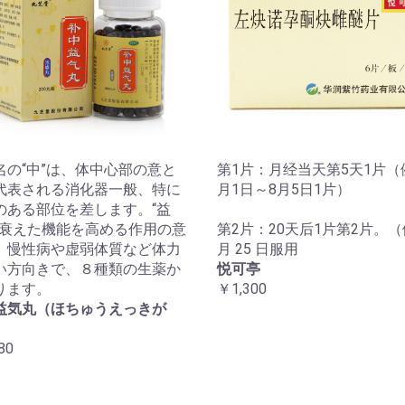
名の“中”は、体中心部の意と
第1片：月经当天第5天1片（
代表される消化器一般、特に
月1日～8月5日1片）
のある部位を差します。“益
は衰えた機能を高める作用の意
第2片：20天后1片第2片。（
。慢性病や虚弱体質など体力
月 25 日服用
い方向きで、８種類の生薬か
悦可亭
ります。
￥1,300
益気丸（ほちゅうえっきが
80