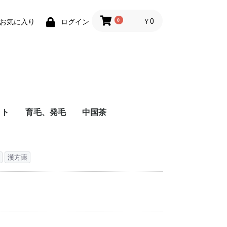
0
￥0
お気に入り
ログイン
ット
育毛、発毛
中国茶
漢方薬