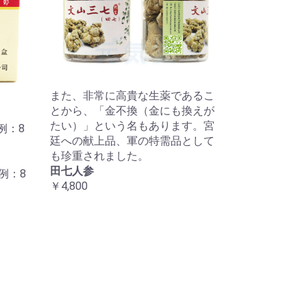
また、非常に高貴な生薬であるこ
とから、「金不換（金にも換えが
たい）」という名もあります。宮
例：8
廷への献上品、軍の特需品として
も珍重されました。
田七人参
例：8
￥4,800