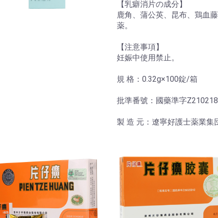
【乳癖消片の成分】
鹿角、蒲公英、昆布、鶏血藤
薬。
【注意事項】
妊娠中使用禁止。
規 格：0.32g×100錠/箱
批準番號：國藥準字Z210218
製 造 元：遼寧好護士薬業集