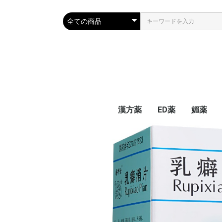
漢方薬
ED薬
媚薬
家庭の常備漢方薬
耳鳴、花粉症、口内炎
生理痛 生理不順
心臓疾患
肝臓薬
前立腺、腎炎、不育症
婦人病、更年期障害
関節神経痛
風邪、気管、肺
便秘、痔、胃、腸
高血圧、脳卒中、中風
不眠症、精神、頭痛
白内障、疲れ眼
糖尿病
サプリメント
皮膚、肌荒れ
抗がん剤