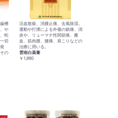
歯槽
活血散瘉、消腫止痛、去風除湿。
、や
運動や打撲による外傷の鎮痛、消
、蛇
炎や、リューマチ性関節痛、癰
一切
血、筋肉腫、腰痛、肩こりなどの
発
治療に用いる。
その
雲南白薬膏
￥1,880