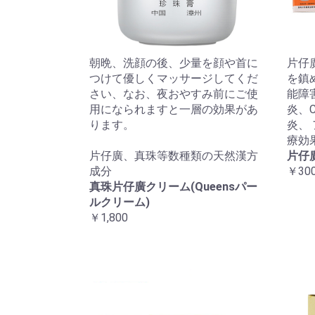
朝晩、洗顔の後、少量を顔や首に
片仔
つけて優しくマッサージしてくだ
を鎮
さい、なお、夜おやすみ前にご使
能障
用になられますと一層の効果があ
炎、
ります。
炎、
療効
片仔廣、真珠等数種類の天然漢方
片仔
成分
￥300
真珠片仔廣クリーム(Queensパー
ルクリーム)
￥1,800