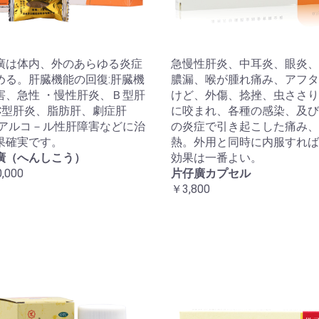
廣は体内、外のあらゆる炎症
急慢性肝炎、中耳炎、眼炎、
める。肝臓機能の回復:肝臓機
膿漏、喉が腫れ痛み、アフタ
害、急性 ・慢性肝炎、Ｂ型肝
けど、外傷、捻挫、虫ささり
C型肝炎、脂肪肝、劇症肝
に咬まれ、各種の感染、及び
 アルコ－ル性肝障害などに治
の炎症で引き起こした痛み、
果確実です。
熱。外用と同時に内服すれば
廣（へんしこう）
効果は一番よい。
,000
片仔廣カプセル
￥3,800