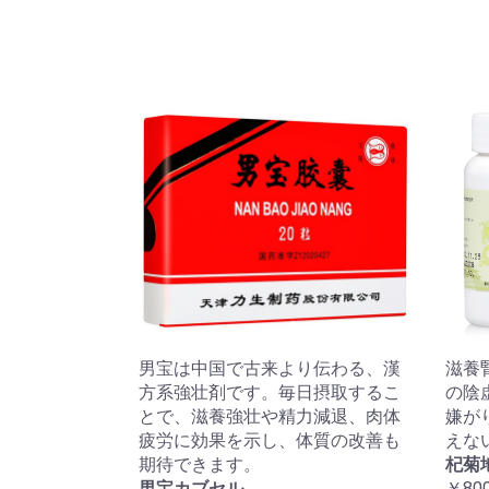
男宝は中国で古来より伝わる、漢
滋養
方系強壮剤です。毎日摂取するこ
の陰
とで、滋養強壮や精力減退、肉体
嫌が
疲労に効果を示し、体質の改善も
えな
期待できます。
杞菊
男宝カブセル
￥80