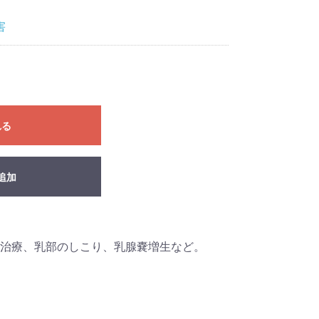
害
れる
追加
治療、乳部のしこり、乳腺嚢増生など。