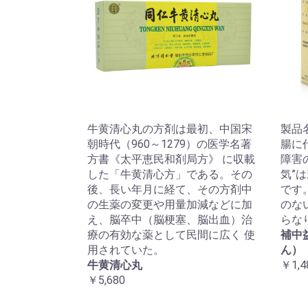
牛黄清心丸の方剤は最初、中国宋
製品
朝時代（960～1279）の医学名著
腸に
方書《太平恵民和剤局方》 に収載
障害
した「牛黄清心方」である。その
気”
後、長い年月に経て、その方剤中
です
の生薬の変更や用量加減などに加
のな
え、脳卒中（脳梗塞、脳出血）治
らな
療の有効な薬として民間に広く 使
補中
用されていた。
ん）
牛黄清心丸
￥1,4
￥5,680