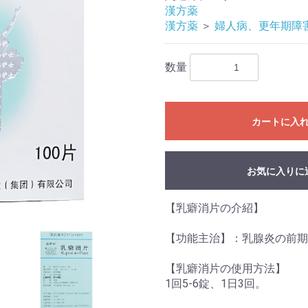
漢方薬
漢方薬
＞
婦人病、更年期障
数量
カートに入
お気に入りに
【乳癖消片の介紹】
【功能主治】：乳腺炎の前期
【乳癖消片の使用方法】
1回5-6錠、1日3回。