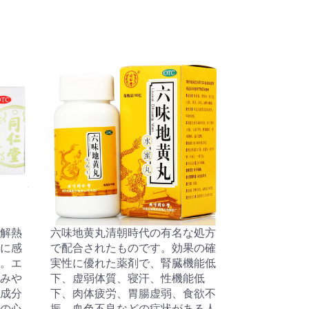
解熱
六味地黄丸清朝時代の有名な処方
に感
で配合されたものです。効果の確
。エ
実性に優れた薬剤で、腎臓機能低
みや
下、虚弱体質、寝汗、性機能低
成分
下、肉体疲労、胃腸虚弱、食欲不
の心
振、血色不良などの症状がある人