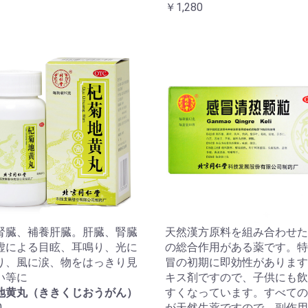
￥1,280
腎臓、補養肝臓。肝臓、腎臓
天然漢方原料を組み合わせた
虚による目眩、耳鳴り、光に
の総合作用がある薬です。特
り、風に涙、物をはっきり見
冒の初期に即効性があります
い等に
キス剤ですので、子供にも飲
地黄丸（ききくじおうがん）
すくなっています。すべての
0
が天然生薬ですので、副作用