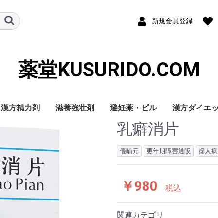
新規会員登録
薬堂KUSURIDO.COM
漢方精力剤
滋養強壮剤
避妊薬・ピル
漢方ダイエ
乳癖消片
優哺元
更年期障害通販
婦人病
￥980
税込
関連カテゴリ