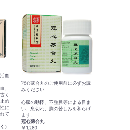
活血
冠心蘇合丸のご使用前に必ずお読
血、
みください
古く
止め
心臓の動悸、不整脈等による目ま
性に
い、息切れ、胸の苦しみを和らげ
れて
ます。
冠心蘇合丸
く）
￥1,280