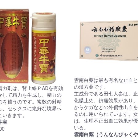
雲南白薬は最も有名な止血と
の漢方薬です。
精力剤は、腎上線ＰADを有効
主成分である田七人参は、止
かして精力を生成し、精力の
化膿止め、鎮痛効果があり、
のを補うのです。複数の射精
からケガなどの外傷性出血を
し、セックスに絶好な境界へ
るのに用いられています。女
ていきます。
は、生理不正出血に効果が優
牛宝
いる。
00
雲南白薬（うんなんびゃくや