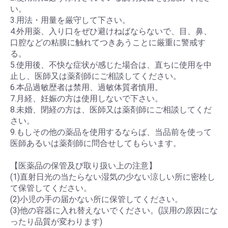
い。
3.用法・用量を厳守して下さい。
4.外用薬、入り口をぜひ避けねばならないで、目、鼻、
口腔などの粘膜に触れてつきあうことに厳重に警戒す
る。
5.使用後、不快な症状が感じた場合は、直ちに使用を中
止し、医師又は薬剤師にご相談してください。
6.本品過敏歴者は禁用、過敏体質者慎用。
7.月経、妊娠の方は使用しないで下さい。
8.未婚、閉経の方は、医師又は薬剤師にご相談してくだ
さい。
9.もしその他の薬品を使用するならば、当品前を使って
医師あるいは薬剤師に問合せしてもらいます。
【医薬品の保管及び取り扱い上の注意】
(1)直射日光の当たらない湿気の少ない涼しい所に密栓し
て保管してください。
(2)小児の手の届かない所に保管してください。
(3)他の容器に入れ替えないでください。(誤用の原因にな
ったり品質が変わります)