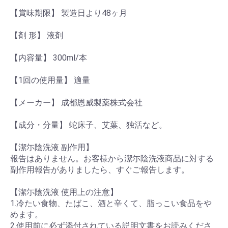
【賞味期限】 製造日より48ヶ月
【剤 形】 液剤
【内容量】 300ml/本
【1回の使用量】 適量
【メーカー】 成都恩威製薬株式会社
【成分・分量】 蛇床子、艾葉、独活など。
【潔尓陰洗液 副作用】
報告はありません。お客様から潔尓陰洗液商品に対する
副作用報告がありましたら、すぐご報告します。
【潔尓陰洗液 使用上の注意】
1.冷たい食物、たばこ、酒と辛くて、脂っこい食品をや
めます。
2.使用前に必ず添付されている説明文書をお読みくださ