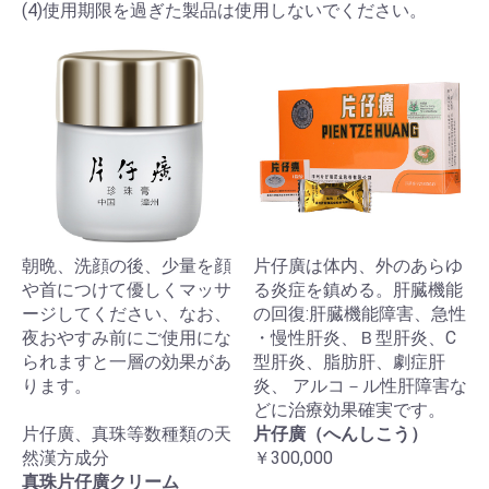
(4)使用期限を過ぎた製品は使用しないでください。
朝晩、洗顔の後、少量を顔
片仔廣は体内、外のあらゆ
や首につけて優しくマッサ
る炎症を鎮める。肝臓機能
ージしてください、なお、
の回復:肝臓機能障害、急性
夜おやすみ前にご使用にな
・慢性肝炎、Ｂ型肝炎、C
られますと一層の効果があ
型肝炎、脂肪肝、劇症肝
ります。
炎、 アルコ－ル性肝障害な
どに治療効果確実です。
片仔廣、真珠等数種類の天
片仔廣（へんしこう）
然漢方成分
￥300,000
真珠片仔廣クリーム