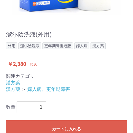
潔尓陰洗液(外用)
外用
潔尓陰洗液
更年期障害通販
婦人病
漢方薬
￥2,380
税込
関連カテゴリ
漢方薬
漢方薬
＞
婦人病、更年期障害
数量
カートに入れる