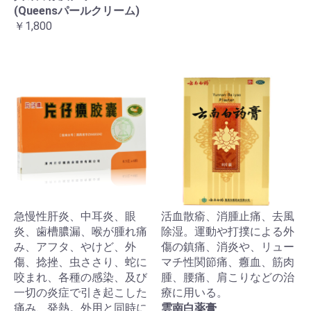
(Queensパールクリーム)
￥1,800
急慢性肝炎、中耳炎、眼
活血散瘉、消腫止痛、去風
炎、歯槽膿漏、喉が腫れ痛
除湿。運動や打撲による外
み、アフタ、やけど、外
傷の鎮痛、消炎や、リュー
傷、捻挫、虫ささり、蛇に
マチ性関節痛、癰血、筋肉
咬まれ、各種の感染、及び
腫、腰痛、肩こりなどの治
一切の炎症で引き起こした
療に用いる。
痛み、発熱。外用と同時に
雲南白薬膏