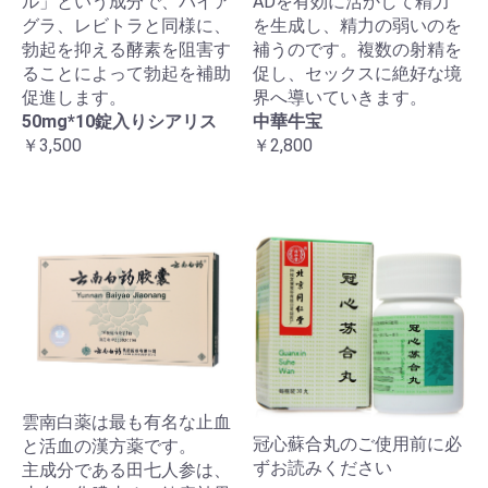
ル」という成分で、バイア
ADを有効に活かして精力
グラ、レビトラと同様に、
を生成し、精力の弱いのを
勃起を抑える酵素を阻害す
補うのです。複数の射精を
ることによって勃起を補助
促し、セックスに絶好な境
促進します。
界へ導いていきます。
50mg*10錠入りシアリス
中華牛宝
￥3,500
￥2,800
雲南白薬は最も有名な止血
冠心蘇合丸のご使用前に必
と活血の漢方薬です。
ずお読みください
主成分である田七人参は、