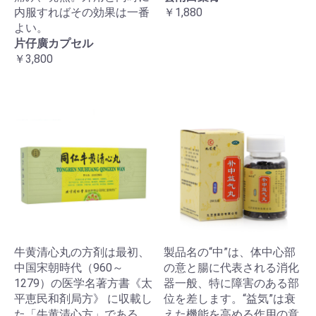
内服すればその効果は一番
￥1,880
よい。
片仔廣カプセル
￥3,800
牛黄清心丸の方剤は最初、
製品名の“中”は、体中心部
中国宋朝時代（960～
の意と腸に代表される消化
1279）の医学名著方書《太
器一般、特に障害のある部
平恵民和剤局方》 に収載し
位を差します。“益気”は衰
た「牛黄清心方」である。
えた機能を高める作用の意