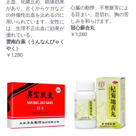
止血、化膿止め、鎮痛効果
心臓の動悸、不整脈等によ
があり、古くからケガなど
る目まい、息切れ、胸の苦
の外傷性出血を止めるのに
しみを和らげます。
用いられています。女性に
冠心蘇合丸
は、生理不正出血に効果が
￥1,280
優れている。
雲南白薬（うんなんびゃく
やく）
￥1,280