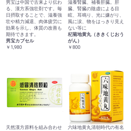
男宝は中国で古来より伝わ
滋養腎臓、補養肝臓。肝
る、漢方系強壮剤です。毎
臓、腎臓の陰虚による目
日摂取することで、滋養強
眩、耳鳴り、光に嫌がり、
壮や精力減退、肉体疲労に
風に涙、物をはっきり見え
効果を示し、体質の改善も
ない等に
期待できます。
杞菊地黄丸（ききくじおう
男宝カブセル
がん）
￥1,980
￥800
天然漢方原料を組み合わせ
六味地黄丸清朝時代の有名