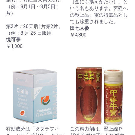
（金にも換えがたい）」と
（例：8月1日～8月5日1
いう名もあります。宮廷へ
片）
の献上品、軍の特需品とし
ても珍重されました。
第2片：20天后1片第2片。
田七人参
（例：8 月 25 日服用
￥4,800
悦可亭
￥1,300
有効成分は「タダラフィ
この精力剤は、腎上線Ｐ