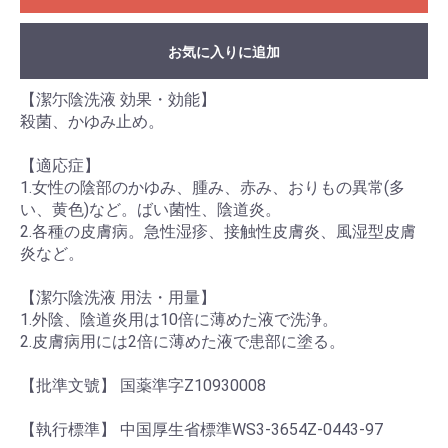
お気に入りに追加
【潔尓陰洗液 効果・効能】
殺菌、かゆみ止め。
【適応症】
1.女性の陰部のかゆみ、腫み、赤み、おりもの異常(多
い、黄色)など。ばい菌性、陰道炎。
2.各種の皮膚病。急性湿疹、接触性皮膚炎、風湿型皮膚
炎など。
【潔尓陰洗液 用法・用量】
1.外陰、陰道炎用は10倍に薄めた液で洗浄。
2.皮膚病用には2倍に薄めた液で患部に塗る。
【批準文號】 国薬準字Z10930008
【執行標準】 中国厚生省標準WS3-3654Z-0443-97