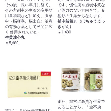
その後、長い年月に経て、
です。慢性病や虚弱体質な
その方剤中の生薬の変更や
ど体力のない方向きで、８
用量加減などに加え、脳卒
種類の生薬からなります。
中（脳梗塞、脳出血）治療
補中益気丸（ほちゅうえっ
の有効な薬として民間に広
きがん）
く 使用されていた。
￥1,480
牛黄清心丸
￥5,680
また、非常に高貴な生薬で
あることから、「金不換
第1片：月经当天第5天1片