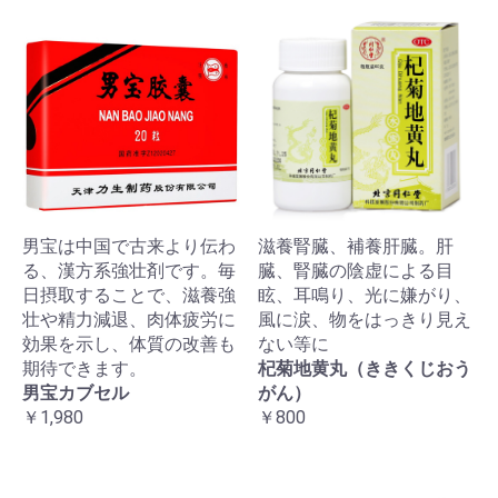
男宝は中国で古来より伝わ
滋養腎臓、補養肝臓。肝
る、漢方系強壮剤です。毎
臓、腎臓の陰虚による目
日摂取することで、滋養強
眩、耳鳴り、光に嫌がり、
壮や精力減退、肉体疲労に
風に涙、物をはっきり見え
効果を示し、体質の改善も
ない等に
期待できます。
杞菊地黄丸（ききくじおう
男宝カブセル
がん）
￥1,980
￥800