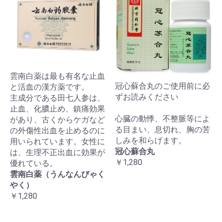
雲南白薬は最も有名な止血
冠心蘇合丸のご使用前に必
と活血の漢方薬です。
ずお読みください
主成分である田七人参は、
止血、化膿止め、鎮痛効果
心臓の動悸、不整脈等によ
があり、古くからケガなど
る目まい、息切れ、胸の苦
の外傷性出血を止めるのに
しみを和らげます。
用いられています。女性に
冠心蘇合丸
は、生理不正出血に効果が
￥1,280
優れている。
雲南白薬（うんなんびゃく
やく）
￥1,280