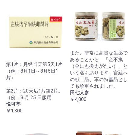
また、非常に高貴な生薬で
あることから、「金不換
第1片：月经当天第5天1片
（金にも換えがたい）」と
（例：8月1日～8月5日1
いう名もあります。宮廷へ
片）
の献上品、軍の特需品とし
ても珍重されました。
第2片：20天后1片第2片。
田七人参
（例：8 月 25 日服用
￥4,800
悦可亭
￥1,300