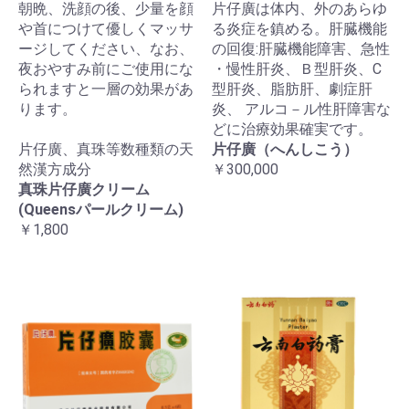
朝晩、洗顔の後、少量を顔
片仔廣は体内、外のあらゆ
や首につけて優しくマッサ
る炎症を鎮める。肝臓機能
ージしてください、なお、
の回復:肝臓機能障害、急性
夜おやすみ前にご使用にな
・慢性肝炎、Ｂ型肝炎、C
られますと一層の効果があ
型肝炎、脂肪肝、劇症肝
ります。
炎、 アルコ－ル性肝障害な
どに治療効果確実です。
片仔廣、真珠等数種類の天
片仔廣（へんしこう）
然漢方成分
￥300,000
真珠片仔廣クリーム
(Queensパールクリーム)
￥1,800