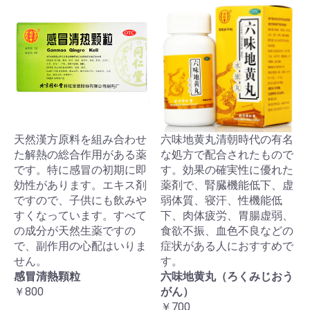
天然漢方原料を組み合わせ
六味地黄丸清朝時代の有名
た解熱の総合作用がある薬
な処方で配合されたもので
です。特に感冒の初期に即
す。効果の確実性に優れた
効性があります。エキス剤
薬剤で、腎臓機能低下、虚
ですので、子供にも飲みや
弱体質、寝汗、性機能低
すくなっています。すべて
下、肉体疲労、胃腸虚弱、
の成分が天然生薬ですの
食欲不振、血色不良などの
で、副作用の心配はいりま
症状がある人におすすめで
せん。
す。
感冒清熱顆粒
六味地黄丸（ろくみじおう
￥800
がん）
￥700