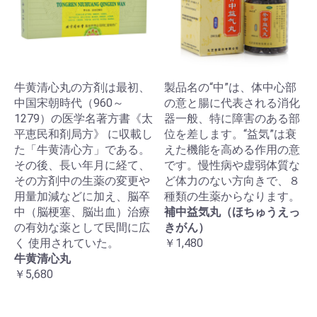
牛黄清心丸の方剤は最初、
製品名の“中”は、体中心部
中国宋朝時代（960～
の意と腸に代表される消化
1279）の医学名著方書《太
器一般、特に障害のある部
平恵民和剤局方》 に収載し
位を差します。“益気”は衰
た「牛黄清心方」である。
えた機能を高める作用の意
その後、長い年月に経て、
です。慢性病や虚弱体質な
その方剤中の生薬の変更や
ど体力のない方向きで、８
用量加減などに加え、脳卒
種類の生薬からなります。
中（脳梗塞、脳出血）治療
補中益気丸（ほちゅうえっ
の有効な薬として民間に広
きがん）
く 使用されていた。
￥1,480
牛黄清心丸
￥5,680