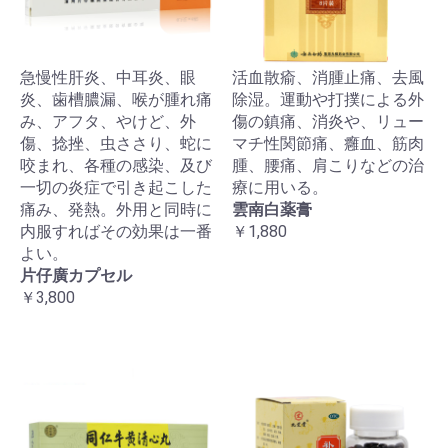
急慢性肝炎、中耳炎、眼
活血散瘉、消腫止痛、去風
炎、歯槽膿漏、喉が腫れ痛
除湿。運動や打撲による外
み、アフタ、やけど、外
傷の鎮痛、消炎や、リュー
傷、捻挫、虫ささり、蛇に
マチ性関節痛、癰血、筋肉
咬まれ、各種の感染、及び
腫、腰痛、肩こりなどの治
一切の炎症で引き起こした
療に用いる。
痛み、発熱。外用と同時に
雲南白薬膏
内服すればその効果は一番
￥1,880
よい。
片仔廣カプセル
￥3,800