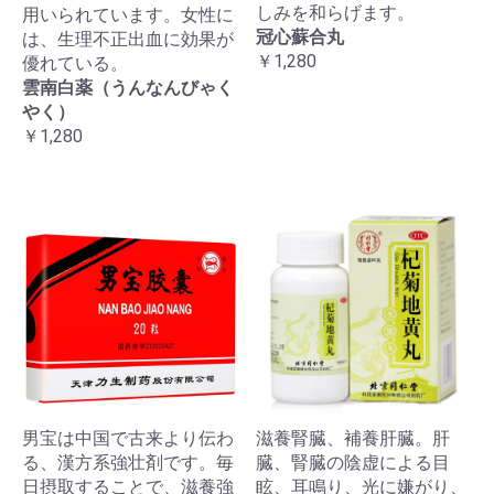
しみを和らげます。
用いられています。女性に
冠心蘇合丸
は、生理不正出血に効果が
￥1,280
優れている。
雲南白薬（うんなんびゃく
やく）
￥1,280
男宝は中国で古来より伝わ
滋養腎臓、補養肝臓。肝
る、漢方系強壮剤です。毎
臓、腎臓の陰虚による目
日摂取することで、滋養強
眩、耳鳴り、光に嫌がり、