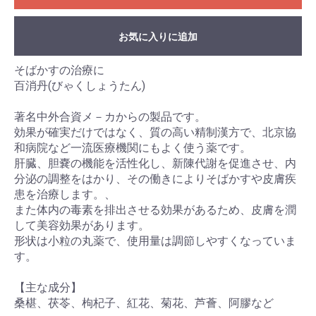
お気に入りに追加
そばかすの治療に
百消丹(びゃくしょうたん)
著名中外合資メ－カからの製品です。
効果が確実だけではなく、質の高い精制漢方で、北京協
和病院など一流医療機関にもよく使う薬です。
肝臓、胆嚢の機能を活性化し、新陳代謝を促進させ、内
分泌の調整をはかり、その働きによりそばかすや皮膚疾
患を治療します。、
また体内の毒素を排出させる効果があるため、皮膚を潤
して美容効果があります。
形状は小粒の丸薬で、使用量は調節しやすくなっていま
す。
【主な成分】
桑椹、茯苓、枸杞子、紅花、菊花、芦薈、阿膠など