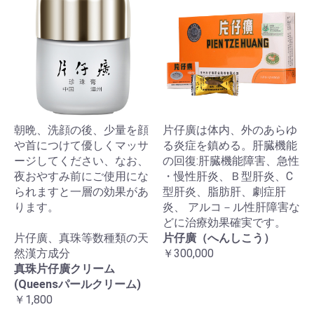
朝晩、洗顔の後、少量を顔
片仔廣は体内、外のあらゆ
や首につけて優しくマッサ
る炎症を鎮める。肝臓機能
ージしてください、なお、
の回復:肝臓機能障害、急性
夜おやすみ前にご使用にな
・慢性肝炎、Ｂ型肝炎、C
られますと一層の効果があ
型肝炎、脂肪肝、劇症肝
ります。
炎、 アルコ－ル性肝障害な
どに治療効果確実です。
片仔廣、真珠等数種類の天
片仔廣（へんしこう）
然漢方成分
￥300,000
真珠片仔廣クリーム
(Queensパールクリーム)
￥1,800