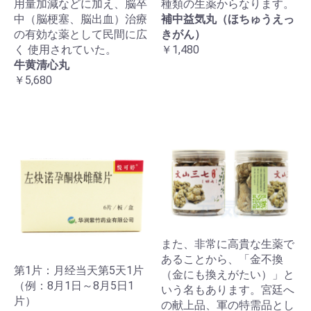
用量加減などに加え、脳卒
種類の生薬からなります。
中（脳梗塞、脳出血）治療
補中益気丸（ほちゅうえっ
の有効な薬として民間に広
きがん）
く 使用されていた。
￥1,480
牛黄清心丸
￥5,680
また、非常に高貴な生薬で
あることから、「金不換
第1片：月经当天第5天1片
（金にも換えがたい）」と
（例：8月1日～8月5日1
いう名もあります。宮廷へ
片）
の献上品、軍の特需品とし