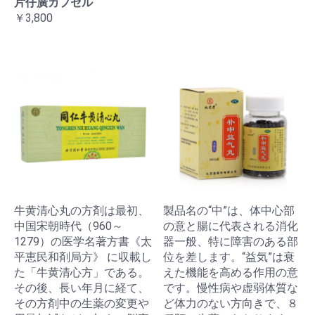
片仔廣カプセル
￥3,800
牛黄清心丸の方剤は最初、
製品名の“中”は、体中心部
中国宋朝時代（960～
の意と腸に代表される消化
1279）の医学名著方書《太
器一般、特に障害のある部
平恵民和剤局方》 に収載し
位を差します。“益気”は衰
た「牛黄清心方」である。
えた機能を高める作用の意
その後、長い年月に経て、
です。慢性病や虚弱体質な
その方剤中の生薬の変更や
ど体力のない方向きで、８