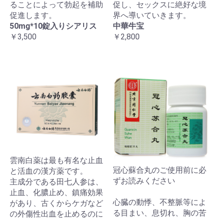
ることによって勃起を補助
促し、セックスに絶好な境
促進します。
界へ導いていきます。
50mg*10錠入りシアリス
中華牛宝
￥3,500
￥2,800
雲南白薬は最も有名な止血
冠心蘇合丸のご使用前に必
と活血の漢方薬です。
ずお読みください
主成分である田七人参は、
止血、化膿止め、鎮痛効果
心臓の動悸、不整脈等によ
があり、古くからケガなど
る目まい、息切れ、胸の苦
の外傷性出血を止めるのに