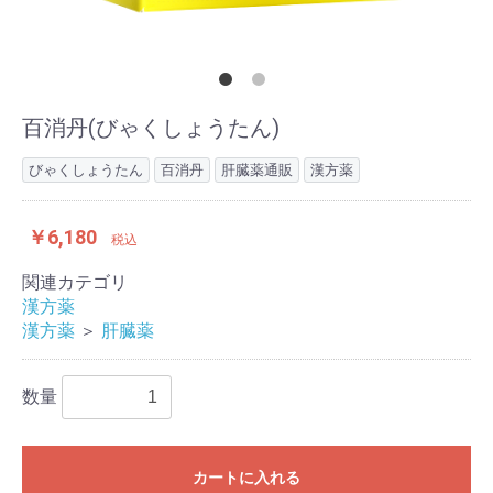
百消丹(びゃくしょうたん)
びゃくしょうたん
百消丹
肝臓薬通販
漢方薬
￥6,180
税込
関連カテゴリ
漢方薬
漢方薬
＞
肝臓薬
数量
カートに入れる