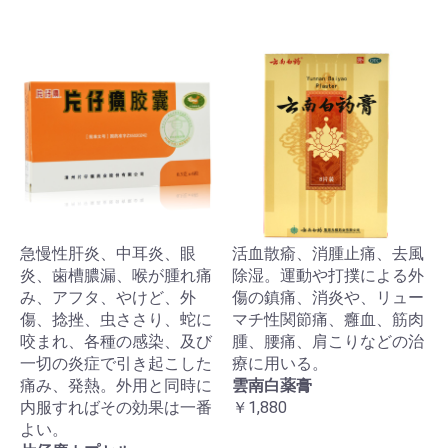
急慢性肝炎、中耳炎、眼
活血散瘉、消腫止痛、去風
炎、歯槽膿漏、喉が腫れ痛
除湿。運動や打撲による外
み、アフタ、やけど、外
傷の鎮痛、消炎や、リュー
傷、捻挫、虫ささり、蛇に
マチ性関節痛、癰血、筋肉
咬まれ、各種の感染、及び
腫、腰痛、肩こりなどの治
一切の炎症で引き起こした
療に用いる。
痛み、発熱。外用と同時に
雲南白薬膏
内服すればその効果は一番
￥1,880
よい。