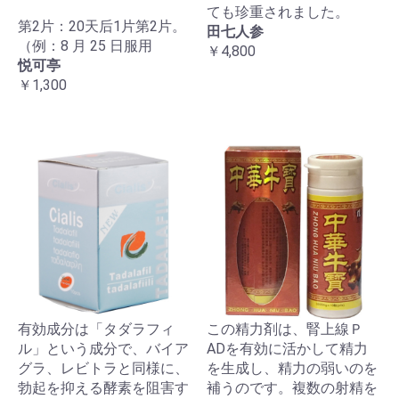
ても珍重されました。
第2片：20天后1片第2片。
田七人参
（例：8 月 25 日服用
￥4,800
悦可亭
￥1,300
有効成分は「タダラフィ
この精力剤は、腎上線Ｐ
ル」という成分で、バイア
ADを有効に活かして精力
グラ、レビトラと同様に、
を生成し、精力の弱いのを
勃起を抑える酵素を阻害す
補うのです。複数の射精を