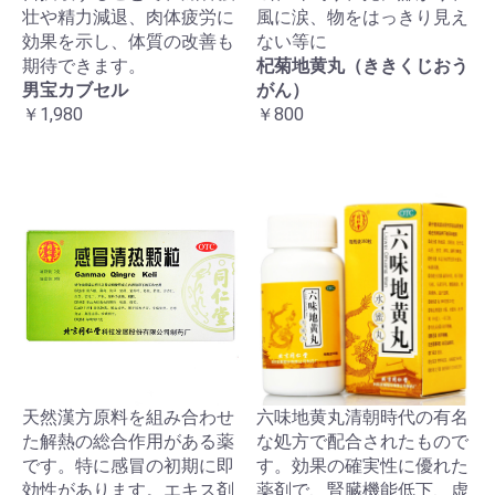
壮や精力減退、肉体疲労に
風に涙、物をはっきり見え
効果を示し、体質の改善も
ない等に
期待できます。
杞菊地黄丸（ききくじおう
男宝カブセル
がん）
￥1,980
￥800
天然漢方原料を組み合わせ
六味地黄丸清朝時代の有名
た解熱の総合作用がある薬
な処方で配合されたもので
です。特に感冒の初期に即
す。効果の確実性に優れた
効性があります。エキス剤
薬剤で、腎臓機能低下、虚